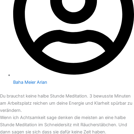
Baha Meier Arian
Du brauchst keine halbe Stunde Meditation. 3 bewusste Minuten
am Arbeitsplatz reichen um deine Energie und Klarheit spürbar zu
verändern.
Wenn ich Achtsamkeit sage denken die meisten an eine halbe
Stunde Meditation im Schneidersitz mit Räucherstäbchen. Und
dann sagen sie sich dass sie dafür keine Zeit haben.