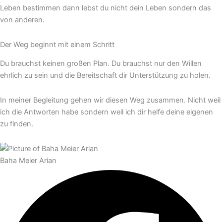
Leben bestimmen dann lebst du nicht dein Leben sondern das
von anderen.
Der Weg beginnt mit einem Schritt
Du brauchst keinen großen Plan. Du brauchst nur den Willen
ehrlich zu sein und die Bereitschaft dir Unterstützung zu holen.
In meiner Begleitung gehen wir diesen Weg zusammen. Nicht weil
ich die Antworten habe sondern weil ich dir helfe deine eigenen
zu finden.
Baha Meier Arian