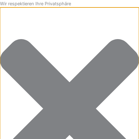
Statistik
Marketing
Funktionell
Voreinstellungen
Zum
Wir respektieren Ihre Privatsphäre
Inhalt
springen